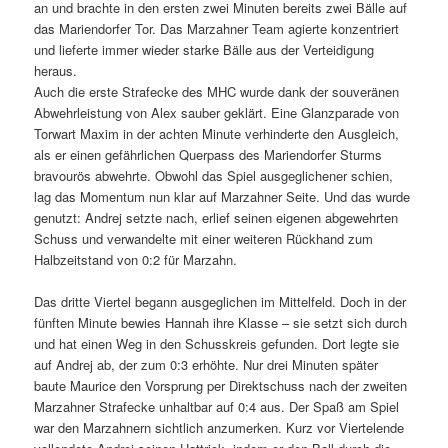
an und brachte in den ersten zwei Minuten bereits zwei Bälle auf
das Mariendorfer Tor. Das Marzahner Team agierte konzentriert
und lieferte immer wieder starke Bälle aus der Verteidigung
heraus.
Auch die erste Strafecke des MHC wurde dank der souveränen
Abwehrleistung von Alex sauber geklärt. Eine Glanzparade von
Torwart Maxim in der achten Minute verhinderte den Ausgleich,
als er einen gefährlichen Querpass des Mariendorfer Sturms
bravourös abwehrte. Obwohl das Spiel ausgeglichener schien,
lag das Momentum nun klar auf Marzahner Seite. Und das wurde
genutzt: Andrej setzte nach, erlief seinen eigenen abgewehrten
Schuss und verwandelte mit einer weiteren Rückhand zum
Halbzeitstand von 0:2 für Marzahn.
Das dritte Viertel begann ausgeglichen im Mittelfeld. Doch in der
fünften Minute bewies Hannah ihre Klasse – sie setzt sich durch
und hat einen Weg in den Schusskreis gefunden. Dort legte sie
auf Andrej ab, der zum 0:3 erhöhte. Nur drei Minuten später
baute Maurice den Vorsprung per Direktschuss nach der zweiten
Marzahner Strafecke unhaltbar auf 0:4 aus. Der Spaß am Spiel
war den Marzahnern sichtlich anzumerken. Kurz vor Viertelende