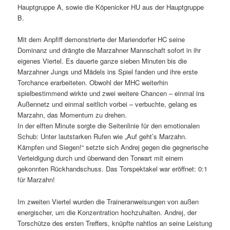
Hauptgruppe A, sowie die Köpenicker HU aus der Hauptgruppe
B.
Mit dem Anpfiff demonstrierte der Mariendorfer HC seine
Dominanz und drängte die Marzahner Mannschaft sofort in ihr
eigenes Viertel. Es dauerte ganze sieben Minuten bis die
Marzahner Jungs und Mädels ins Spiel fanden und ihre erste
Torchance erarbeiteten. Obwohl der MHC weiterhin
spielbestimmend wirkte und zwei weitere Chancen – einmal ins
Außennetz und einmal seitlich vorbei – verbuchte, gelang es
Marzahn, das Momentum zu drehen.
In der elften Minute sorgte die Seitenlinie für den emotionalen
Schub: Unter lautstarken Rufen wie „Auf geht’s Marzahn.
Kämpfen und Siegen!“ setzte sich Andrej gegen die gegnerische
Verteidigung durch und überwand den Torwart mit einem
gekonnten Rückhandschuss. Das Torspektakel war eröffnet: 0:1
für Marzahn!
Im zweiten Viertel wurden die Traineranweisungen von außen
energischer, um die Konzentration hochzuhalten. Andrej, der
Torschütze des ersten Treffers, knüpfte nahtlos an seine Leistung