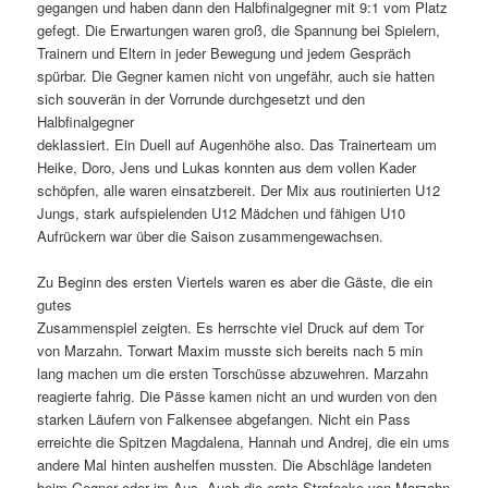
gegangen und haben dann den Halbfinalgegner mit 9:1 vom Platz
gefegt. Die Erwartungen waren groß, die Spannung bei Spielern,
Trainern und Eltern in jeder Bewegung und jedem Gespräch
spürbar. Die Gegner kamen nicht von ungefähr, auch sie hatten
sich souverän in der Vorrunde durchgesetzt und den
Halbfinalgegner
deklassiert. Ein Duell auf Augenhöhe also. Das Trainerteam um
Heike, Doro, Jens und Lukas konnten aus dem vollen Kader
schöpfen, alle waren einsatzbereit. Der Mix aus routinierten U12
Jungs, stark aufspielenden U12 Mädchen und fähigen U10
Aufrückern war über die Saison zusammengewachsen.
Zu Beginn des ersten Viertels waren es aber die Gäste, die ein
gutes
Zusammenspiel zeigten. Es herrschte viel Druck auf dem Tor
von Marzahn. Torwart Maxim musste sich bereits nach 5 min
lang machen um die ersten Torschüsse abzuwehren. Marzahn
reagierte fahrig. Die Pässe kamen nicht an und wurden von den
starken Läufern von Falkensee abgefangen. Nicht ein Pass
erreichte die Spitzen Magdalena, Hannah und Andrej, die ein ums
andere Mal hinten aushelfen mussten. Die Abschläge landeten
beim Gegner oder im Aus. Auch die erste Strafecke von Marzahn