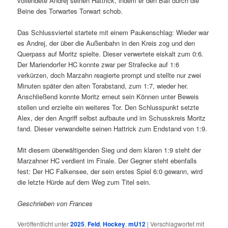
vollendete Andrej seinen Hattrick, indem er den Ball durch die
Beine des Torwartes Torwart schob.
Das Schlussviertel startete mit einem Paukenschlag: Wieder war
es Andrej, der über die Außenbahn in den Kreis zog und den
Querpass auf Moritz spielte. Dieser verwertete eiskalt zum 0:6.
Der Mariendorfer HC konnte zwar per Strafecke auf 1:6
verkürzen, doch Marzahn reagierte prompt und stellte nur zwei
Minuten später den alten Torabstand, zum 1:7, wieder her.
Anschließend konnte Moritz erneut sein Können unter Beweis
stellen und erzielte ein weiteres Tor. Den Schlusspunkt setzte
Alex, der den Angriff selbst aufbaute und im Schusskreis Moritz
fand. Dieser verwandelte seinen Hattrick zum Endstand von 1:9.
Mit diesem überwältigenden Sieg und dem klaren 1:9 steht der
Marzahner HC verdient im Finale. Der Gegner steht ebenfalls
fest: Der HC Falkensee, der sein erstes Spiel 6:0 gewann, wird
die letzte Hürde auf dem Weg zum Titel sein.
Geschrieben von Frances
Veröffentlicht unter
2025
,
Feld
,
Hockey
,
mU12
|
Verschlagwortet mit