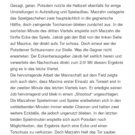
Gesagt, getan. Potsdam nutzte die Halbzeit ebenfalls für einige
Umstellungen in Aufstellung und Spielaufbau. Marzahn verlagerte
das Spielgeschehen zwar hauptsächlich in die gegnerische
Hälfte, doch zwingende Torchancen blieben zunächst aus. In der
sechsten Minute des dritten Viertels erspielte sich Marzahn die
fünfte Ecke des Spiels. Jakob gab den Ball von der linken Seite
auf Maurice, der direkt aufs Tor schoss. Doch erneut war der
Potsdamer Schlussmann zur Stelle. Was die Gegner nicht
erwarteten: Der Eckenherausgeber Jakob lief seitlich herein und
verwertete den Nachschuss direkt zum 2:0! Mit diesem Ergebnis
ging es in das letzte Viertel.
Die hervorragende Arbeit der Mannschaft auf dem Feld zeigte
sich auch darin, dass Maxims erster Einsatz als Torwart erst in
der zweiten Minute des letzten Viertels kam. Er erledigte seinen
Job hervorragend und blieb in einem „Shootout“ ungeschlagen.
Die Marzahner Spielerinnen und Spieler erarbeiteten sich in den
verbleibenden Minuten immer wieder Chancen und hatten zwei
weitere Eckbälle, die jedoch ungenutzt blieben. In den letzten
beiden Spielminuten erspielte sich auch Potsdam noch
Möglichkeiten, das Ergebnis durch eine Ecke und einen
Torschuss zu verkürzen. Doch Marzahn hielt das Tor sauber.