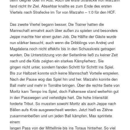
fand nicht ihr Ziel. Absehbar knallte es zum Ende des ersten
Viertels nach Strafecke im Tor von Marzahn – 1:0 für den HCF.
Das zweite Viertel begann besser. Die Trainer hatten die
Mannschaft ermahnt auch über außen zu spielen und besonders
Jeppe machte hier einen guten Job. Die Hälfte der Gäste wurde
nun stärker besucht, auch wenn die Dribblings von Andrej und
Magdalena noch nicht effektiv bis in den Schusskreis getragen
wurden. Die Unterstützung von der Seitenlinie ließ zu keiner Zeit
nach und die Kids zeigten ein starkes Kämpferherz. Sie
gingen nicht unter, sondern fanden Schritt für Schritt ins Spiel.
Bis zur Halbzeit konnte sich keine Mannschaft Vorteile erspielen.
Nach der Pause wog das Spiel hin und her. Marzahn konnte den
Ball mehr und mehr in Tornähe bringen. Über die rechte Seite von
Moritz kam Tempo ins Spiel, doch Falkensee stand weiterhin gut
in den Passwegen und verteidigte hart. Die hohe Intensität
forderte Tribut. So mussten sowohl Moritz als auch Jeppe nach
Bällen aufs Knie ausgewechselt werden. Jetzt hieß es Zähne
zusammenbeißen und um jeden Ball kämpfen. Max sprintete
einem
langen Pass von der Mittellinie bis ins Toraus hinterher. So viel