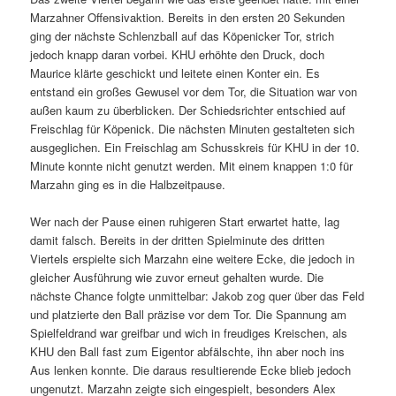
Marzahner Offensivaktion. Bereits in den ersten 20 Sekunden
ging der nächste Schlenzball auf das Köpenicker Tor, strich
jedoch knapp daran vorbei. KHU erhöhte den Druck, doch
Maurice klärte geschickt und leitete einen Konter ein. Es
entstand ein großes Gewusel vor dem Tor, die Situation war von
außen kaum zu überblicken. Der Schiedsrichter entschied auf
Freischlag für Köpenick. Die nächsten Minuten gestalteten sich
ausgeglichen. Ein Freischlag am Schusskreis für KHU in der 10.
Minute konnte nicht genutzt werden. Mit einem knappen 1:0 für
Marzahn ging es in die Halbzeitpause.
Wer nach der Pause einen ruhigeren Start erwartet hatte, lag
damit falsch. Bereits in der dritten Spielminute des dritten
Viertels erspielte sich Marzahn eine weitere Ecke, die jedoch in
gleicher Ausführung wie zuvor erneut gehalten wurde. Die
nächste Chance folgte unmittelbar: Jakob zog quer über das Feld
und platzierte den Ball präzise vor dem Tor. Die Spannung am
Spielfeldrand war greifbar und wich in freudiges Kreischen, als
KHU den Ball fast zum Eigentor abfälschte, ihn aber noch ins
Aus lenken konnte. Die daraus resultierende Ecke blieb jedoch
ungenutzt. Marzahn zeigte sich eingespielt, besonders Alex