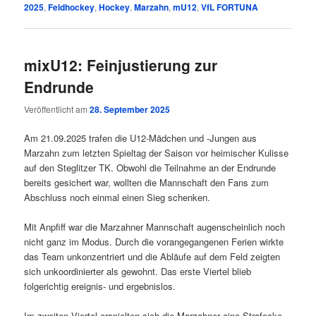
2025
,
Feldhockey
,
Hockey
,
Marzahn
,
mU12
,
VfL FORTUNA
mixU12: Feinjustierung zur
Endrunde
Veröffentlicht am
28. September 2025
Am 21.09.2025 trafen die U12-Mädchen und -Jungen aus
Marzahn zum letzten Spieltag der Saison vor heimischer Kulisse
auf den Steglitzer TK. Obwohl die Teilnahme an der Endrunde
bereits gesichert war, wollten die Mannschaft den Fans zum
Abschluss noch einmal einen Sieg schenken.
Mit Anpfiff war die Marzahner Mannschaft augenscheinlich noch
nicht ganz im Modus. Durch die vorangegangenen Ferien wirkte
das Team unkonzentriert und die Abläufe auf dem Feld zeigten
sich unkoordinierter als gewohnt. Das erste Viertel blieb
folgerichtig ereignis- und ergebnislos.
Im zweiten Viertel erspielten sich die Marzahner eine Strafecke.