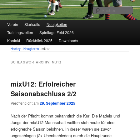
1. VfL FORTUNA Marzahn e.V.
Suc
Hauptmenü
Verein
Zum
Zum
Startseite
Neuigkeiten
Trainingszeiten
Spieltage Feld 2026
primären
sekundären
Hockey
Kontakt
Rückblick 2025
Downloads
Inhalt
Inhalt
Hockey
-
Neuigkeiten
-
mU12
springen
springen
SCHLAGWORTARCHIV:
MU12
mixU12: Erfolreicher
Saisonabschluss 2/2
Veröffentlicht am
29. September 2025
Nach der Pflicht kommt bekanntlich die Kür: Die Mädels und
Jungs der mixU12-Mannschaft wollten sich heute für eine
erfolgreiche Saison belohnen. In dieser waren sie zuvor
ungeschlagen (2x Unentschieden) durch die Hauptrunde