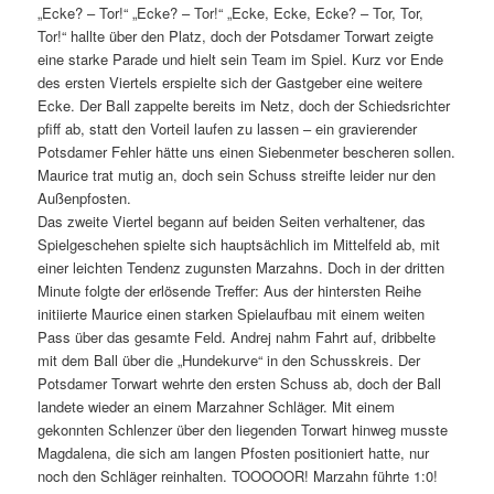
„Ecke? – Tor!“ „Ecke? – Tor!“ „Ecke, Ecke, Ecke? – Tor, Tor,
Tor!“ hallte über den Platz, doch der Potsdamer Torwart zeigte
eine starke Parade und hielt sein Team im Spiel. Kurz vor Ende
des ersten Viertels erspielte sich der Gastgeber eine weitere
Ecke. Der Ball zappelte bereits im Netz, doch der Schiedsrichter
pfiff ab, statt den Vorteil laufen zu lassen – ein gravierender
Potsdamer Fehler hätte uns einen Siebenmeter bescheren sollen.
Maurice trat mutig an, doch sein Schuss streifte leider nur den
Außenpfosten.
Das zweite Viertel begann auf beiden Seiten verhaltener, das
Spielgeschehen spielte sich hauptsächlich im Mittelfeld ab, mit
einer leichten Tendenz zugunsten Marzahns. Doch in der dritten
Minute folgte der erlösende Treffer: Aus der hintersten Reihe
initiierte Maurice einen starken Spielaufbau mit einem weiten
Pass über das gesamte Feld. Andrej nahm Fahrt auf, dribbelte
mit dem Ball über die „Hundekurve“ in den Schusskreis. Der
Potsdamer Torwart wehrte den ersten Schuss ab, doch der Ball
landete wieder an einem Marzahner Schläger. Mit einem
gekonnten Schlenzer über den liegenden Torwart hinweg musste
Magdalena, die sich am langen Pfosten positioniert hatte, nur
noch den Schläger reinhalten. TOOOOOR! Marzahn führte 1:0!