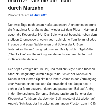
mixU12: “Ole ole ole” hallt
durch Marzahn
Veröffentlicht am
26. Juni 2025
Nur zwei Tage nach einem kräfteraubenden Unentschieden stand
die Marzahner U12-Mannschaft wieder auf dem Platz – Heimspiel
gegen die Köpenicker HU. Das Spiel war gut besucht, neben dem
stetigen Elternsupport, waren auch zahlreiche Familienmitglieder,
Freunde und sogar Spielerinnen und Spieler der U16 zur
lautstarken Untersützung gekommen. Das typsich mitgebrüllte
„Ole Ole Ole“ zur Begrüßung war dementsprechend lauter und
motivierender denn je.
Der Anpfiff erfolgte um 18 Uhr, und Marzahn legte einen furiosen
Start hin, begünstigt durch einige frühe Fehler der Köpenicker.
Schon in der vierten Spielminute leitete Jakob in der Verteidigung
über Maurice einen präzisen Seitenwechsel ein. Jeppe setzte
sich in der Mitte souverän durch und passte den Ball auf Andrej
in den Schusskreis. Der erste Schuss prallte am Schoner des
Köpenicker Torhüters ab, doch der Ball landete direkt wieder auf
Andrejs Schläger, der ihn gekonnt am langen Pfosten zum 1:0 für