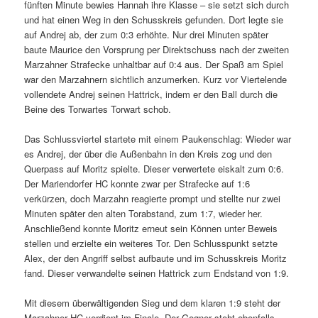
fünften Minute bewies Hannah ihre Klasse – sie setzt sich durch
und hat einen Weg in den Schusskreis gefunden. Dort legte sie
auf Andrej ab, der zum 0:3 erhöhte. Nur drei Minuten später
baute Maurice den Vorsprung per Direktschuss nach der zweiten
Marzahner Strafecke unhaltbar auf 0:4 aus. Der Spaß am Spiel
war den Marzahnern sichtlich anzumerken. Kurz vor Viertelende
vollendete Andrej seinen Hattrick, indem er den Ball durch die
Beine des Torwartes Torwart schob.
Das Schlussviertel startete mit einem Paukenschlag: Wieder war
es Andrej, der über die Außenbahn in den Kreis zog und den
Querpass auf Moritz spielte. Dieser verwertete eiskalt zum 0:6.
Der Mariendorfer HC konnte zwar per Strafecke auf 1:6
verkürzen, doch Marzahn reagierte prompt und stellte nur zwei
Minuten später den alten Torabstand, zum 1:7, wieder her.
Anschließend konnte Moritz erneut sein Können unter Beweis
stellen und erzielte ein weiteres Tor. Den Schlusspunkt setzte
Alex, der den Angriff selbst aufbaute und im Schusskreis Moritz
fand. Dieser verwandelte seinen Hattrick zum Endstand von 1:9.
Mit diesem überwältigenden Sieg und dem klaren 1:9 steht der
Marzahner HC verdient im Finale. Der Gegner steht ebenfalls