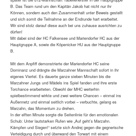
B. Das Team rund um den Kapitän Jakob hat nicht nur ihr
Können, sondern auch den Zusammenhalt unter Beweis gestellt
und sich somit die Teilnahme an der Endrunde hart erarbeitet.
Wir sind stolz darauf diese auch bei uns zuhause ausrichten zu
dürfen!
Mit dabei sind der HC Falkensee und Mariendorfer HC aus der
Hauptgruppe A, sowie die Köpenicker HU aus der Hauptgruppe
B.
Mit dem Anpfiff demonstrierte der Mariendorfer HC seine
Dominanz und drängte die Marzahner Mannschaft sofort in ihr
eigenes Viertel. Es dauerte ganze sieben Minuten bis die
Marzahner Jungs und Mädels ins Spiel fanden und ihre erste
Torchance erarbeiteten. Obwohl der MHC weiterhin
spielbestimmend wirkte und zwei weitere Chancen – einmal ins
Außennetz und einmal seitlich vorbei – verbuchte, gelang es
Marzahn, das Momentum zu drehen.
In der elften Minute sorgte die Seitenlinie für den emotionalen
Schub: Unter lautstarken Rufen wie „Auf geht’s Marzahn.
Kämpfen und Siegen!“ setzte sich Andrej gegen die gegnerische
Verteidigung durch und überwand den Torwart mit einem