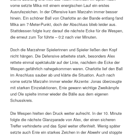
vorne setzte Mika mit einem energischen Lauf ein erstes
Ausrufezeichen. In der Offensive kam Marzahn immer besser
hinein. Ein schöner Ball von Charlotte an der Bande entlang fand
Mika am 7-Meter-Punkt, doch der Abschluss blieb leider aus.
Stattdessen folgte kurz darauf die nächste Ecke für die Wespen,
die erneut zum Tor führte – 0:2 nach vier Minuten.
Doch die Marzahner Spielerinnen und Spieler ließen den Kopf
nicht hängen. Die Defensive arbeitete stark, besonders Alex
rettete einmal spektakulär auf der Linie, nachdem die Ecke der
Wespen gefährlich nahegekommen waren. Charlotte lief den Ball
im Anschluss sauber ab und klärte die Situation. Auch nach
vorne setzte Marzahn immer wieder Akzente: Jonas überzeugte
mit starken Einzelaktionen, Enie gewann wichtige Zweikämpfe
und Ole spielte immer wieder die Bälle aus dem eigenen
Schusskreis.
Die Wespen hielten den Druck weiter aufrecht. In der 10. Minute
folgte die nächste Glanzparade von Alex, der einen sicheren
Treffer verhinderte und das Spiel weiter offenhielt. Wenig später
setzte auch Enie ein starkes Zeichen in der Abwehr und stoppte