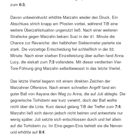
zum
6:3.
Davon unbeeindruckt erhöhte Marzahn wieder den Druck. Ein
Abschluss strich knapp am Pfosten vorbei, während TiB eine
weitere Überzahlsituation ungenutzt ließ. Nach einer weiteren
Strafecke gegen Marzahn bekam Susi in der 41. Minute die
Chance zur Revanche: den halbhohen Siebenmeter parierte sie
stark. Die vorzeitige Entscheidung fiel schließlich in der 53.
Minute. Nach einer starken Einzelleistung über außen fand Anna
Lucy, die eiskalt zum
7:3
vollendete. Mit dieser verdienten Vier-
Tore-Führung ging Marzahn selbstbewusst in das letzte Viertel.
Das letzte Viertel begann mit einem direkten Zeichen der
Marzahner Offensive. Nach einem schnellen Angriff fand ein
guter Ball von Aayana den Weg zu Anna, die auf Juli ablegte. Die
gegnerische Torhüterin war kurz verwirrt, doch der Ball wollte
nicht über die Linie. Kurz darauf gelang TiB der Treffer zum
7:4
.
Marzahn ließ sich davon jedoch nicht beirren und antwortete nur
wenig später. Juli setzte sich entschlossen durch und lief allein
auf die Torhüterin zu. Im Eins-gegen-Eins behielt sie die Nerven
und erhöhte auf
8:4
.