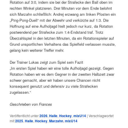
Rotation auf 3:0, indem sie bei der Strafecke den Ball oben im
rechten Winkel platzieren. Drei Minuten vor dem Ende belohnt
sich Marzahn schließlich: Andrej erzwang am linken Pfosten ein
„Ping-Pong-Duell“ mit der Abwehr und verkürzte auf 1:3. Die
Hoffnung auf eine Aufholjagd hielt jedoch nur kurz, da Rotation
postwendend per Strafecke zum 1:4-Endstand traf. Trotz
Überzahlspiel in den letzten Minuten, da ein Rotationspieler auf
Grund unsportlichen Verhaltens das Spielfeld verlassen musste,
gelang kein weiterer Treffer mehr.
Der Trainer Lukas zeigt zum Spiel sein Fazit
„Im ersten Spiel haben wir eine tolle Aufholjagd gezeigt. Gegen
Rotation haben wir es dem Gegner in der zweiten Halbzeit zwar
schwer gemacht, aber wir haben unsere Chancen nicht
konsequent genutzt und defensiv zu viele Strafecken
zugelassen.“
Geschrieben von Frances
Veröffentlicht unter
2026
,
Halle
,
Hockey
,
mixU14
|
Verschlagwortet
mit
2025
,
Halle
,
Hockey
,
Marzahn
,
mixU14