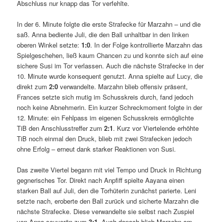
Abschluss nur knapp das Tor verfehlte.
In der 6. Minute folgte die erste Strafecke für Marzahn – und die
saß. Anna bediente Juli, die den Ball unhaltbar in den linken
oberen Winkel setzte:
1:0
. In der Folge kontrollierte Marzahn das
Spielgeschehen, ließ kaum Chancen zu und konnte sich auf eine
sichere Susi im Tor verlassen. Auch die nächste Strafecke in der
10. Minute wurde konsequent genutzt. Anna spielte auf Lucy, die
direkt zum
2:0
verwandelte. Marzahn blieb offensiv präsent,
Frances setzte sich mutig im Schusskreis durch, fand jedoch
noch keine Abnehmerin. Ein kurzer Schreckmoment folgte in der
12. Minute: ein Fehlpass im eigenen Schusskreis ermöglichte
TiB den Anschlusstreffer zum
2:1
. Kurz vor Viertelende erhöhte
TiB noch einmal den Druck, blieb mit zwei Strafecken jedoch
ohne Erfolg – erneut dank starker Reaktionen von Susi.
Das zweite Viertel begann mit viel Tempo und Druck in Richtung
gegnerisches Tor. Direkt nach Anpfiff spielte Aayana einen
starken Ball auf Juli, den die Torhüterin zunächst parierte. Leni
setzte nach, eroberte den Ball zurück und sicherte Marzahn die
nächste Strafecke. Diese verwandelte sie selbst nach Zuspiel
von Anna souverän zum
3:1
. Auch danach blieb Marzahn am