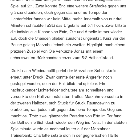
Spiel auf 2:1. Zwar konnte Eric eine weitere Strafecke gegen uns
glänzend parieren, doch gegen das enorme Tempo der
Lichterfelder fanden wir kein Mittel mehr. Innerhalb von nur drei
Minuten schraubte TuSLi das Ergebnis auf 5:1 hoch. Zwar blitzte
die individuelle Klasse von Enie, Ole und Amelie immer wieder
auf, doch die Chancen blieben zunächst ungenutzt. Kurz vor der
Pause gelang Marzahn jedoch ein zweites Highlight: nach einem
präzisen Zuspiel von Ole verkürzte Jonas mit einem
sehenswerten Rückhandschlenzer zum 5:2-Halbzeitstand.
Direkt nach Wiederanpfiff geriet der Marzahner Schusskreis
erneut unter Druck. Zwar konnte der erste Angreifer noch
gestoppt werden, doch der Ball blieb frei spielbar. Ein
nachrückender Lichterfelder schaltete am schnellsten und
versenkte den Ball zum nächsten Treffer. Marzahn versuchte in
der zweiten Halbzeit, sich Stück für Stück Raumgewinn zu
erarbeiten, war jedoch oft gegen das hohe Tempo des Gegners
machtlos. Trotz zwei glänzender Paraden von Eric im Tor fand
der Ball schließlich doch wieder den Weg ins Netz. In der siebten
Spielminute wurde es nochmal lauter auf der Marzahner
Trainerbank: Charlotte setzte sich in der gegnerischen Hälfte