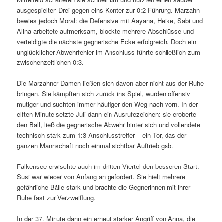
ausgespielten Drei-gegen-eins-Konter zur 0:2-Führung. Marzahn
bewies jedoch Moral: die Defensive mit Aayana, Heike, Sabi und
Alina arbeitete aufmerksam, blockte mehrere Abschlüsse und
verteidigte die nächste gegnerische Ecke erfolgreich. Doch ein
unglücklicher Abwehrfehler im Anschluss führte schließlich zum
zwischenzeitlichen 0:3.
Die Marzahner Damen ließen sich davon aber nicht aus der Ruhe
bringen. Sie kämpften sich zurück ins Spiel, wurden offensiv
mutiger und suchten immer häufiger den Weg nach vorn. In der
elften Minute setzte Juli dann ein Ausrufezeichen: sie eroberte
den Ball, ließ die gegnerische Abwehr hinter sich und vollendete
technisch stark zum 1:3-Anschlusstreffer – ein Tor, das der
ganzen Mannschaft noch einmal sichtbar Auftrieb gab.
Falkensee erwischte auch im dritten Viertel den besseren Start.
Susi war wieder von Anfang an gefordert. Sie hielt mehrere
gefährliche Bälle stark und brachte die Gegnerinnen mit ihrer
Ruhe fast zur Verzweiflung.
In der 37. Minute dann ein erneut starker Angriff von Anna, die