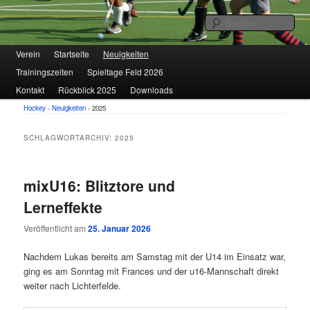
1. VfL FORTUNA Marzahn e.V.
Suc
Hauptmenü
Verein
Zum
Zum
Startseite
Neuigkeiten
Trainingszeiten
Spieltage Feld 2026
primären
sekundären
Hockey
Kontakt
Rückblick 2025
Downloads
Inhalt
Inhalt
Hockey
-
Neuigkeiten
-
2025
springen
springen
SCHLAGWORTARCHIV:
2025
mixU16: Blitztore und
Lerneffekte
Veröffentlicht am
25. Januar 2026
Nachdem Lukas bereits am Samstag mit der U14 im Einsatz war,
ging es am Sonntag mit Frances und der u16-Mannschaft direkt
weiter nach Lichterfelde.