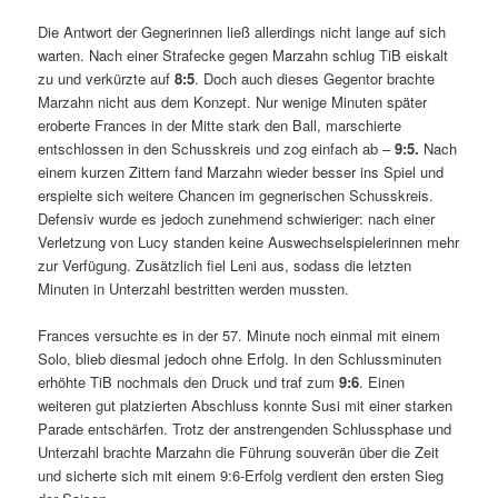
Die Antwort der Gegnerinnen ließ allerdings nicht lange auf sich
warten. Nach einer Strafecke gegen Marzahn schlug TiB eiskalt
zu und verkürzte auf
8:5
. Doch auch dieses Gegentor brachte
Marzahn nicht aus dem Konzept. Nur wenige Minuten später
eroberte Frances in der Mitte stark den Ball, marschierte
entschlossen in den Schusskreis und zog einfach ab –
9:5.
Nach
einem kurzen Zittern fand Marzahn wieder besser ins Spiel und
erspielte sich weitere Chancen im gegnerischen Schusskreis.
Defensiv wurde es jedoch zunehmend schwieriger: nach einer
Verletzung von Lucy standen keine Auswechselspielerinnen mehr
zur Verfügung. Zusätzlich fiel Leni aus, sodass die letzten
Minuten in Unterzahl bestritten werden mussten.
Frances versuchte es in der 57. Minute noch einmal mit einem
Solo, blieb diesmal jedoch ohne Erfolg. In den Schlussminuten
erhöhte TiB nochmals den Druck und traf zum
9:6
. Einen
weiteren gut platzierten Abschluss konnte Susi mit einer starken
Parade entschärfen. Trotz der anstrengenden Schlussphase und
Unterzahl brachte Marzahn die Führung souverän über die Zeit
und sicherte sich mit einem 9:6-Erfolg verdient den ersten Sieg