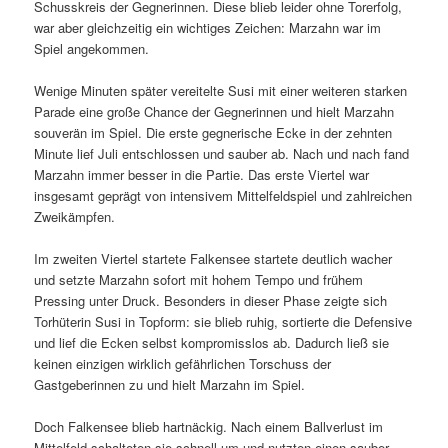
Schusskreis der Gegnerinnen. Diese blieb leider ohne Torerfolg,
war aber gleichzeitig ein wichtiges Zeichen: Marzahn war im
Spiel angekommen.
Wenige Minuten später vereitelte Susi mit einer weiteren starken
Parade eine große Chance der Gegnerinnen und hielt Marzahn
souverän im Spiel. Die erste gegnerische Ecke in der zehnten
Minute lief Juli entschlossen und sauber ab. Nach und nach fand
Marzahn immer besser in die Partie. Das erste Viertel war
insgesamt geprägt von intensivem Mittelfeldspiel und zahlreichen
Zweikämpfen.
Im zweiten Viertel startete Falkensee startete deutlich wacher
und setzte Marzahn sofort mit hohem Tempo und frühem
Pressing unter Druck. Besonders in dieser Phase zeigte sich
Torhüterin Susi in Topform: sie blieb ruhig, sortierte die Defensive
und lief die Ecken selbst kompromisslos ab. Dadurch ließ sie
keinen einzigen wirklich gefährlichen Torschuss der
Gastgeberinnen zu und hielt Marzahn im Spiel.
Doch Falkensee blieb hartnäckig. Nach einem Ballverlust im
Mittelfeld schalteten sie schnell um und nutzten einen sauber