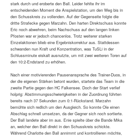
stark durch und eroberte den Ball. Leider fehlte ihr im
entscheidenden Moment die Anspielstation, um den Weg bis in
den Schusskreis zu vollenden. Auf der Gegenseite folgte die
dritte Strafecke gegen Marzahn. Den harten Direktschuss konnte
Eric noch abwehren, beim Nachschuss auf den langen linken
Pfosten war er jedoch chancenlos. Trotz weiterer starken
Einzelaktionen blieb eine Ergebniskorrektur aus. Stattdessen
schwanden nun Kraft und Konzentration, was TuSLi in der
Schlussminute eiskalt ausnutzte, um mit zwei weiteren Toren auf
den 10:2-Endstand zu erhöhen.
Nach einer motivierenden Pausenansprache des Trainer-Duos, in
der die eigenen Stärken betont wurden, startete das Team in die
zweite Partie gegen den HC Falkensee. Doch der Start verlief
holprig: Abstimmungsschwierigkeiten in der Zuordnung führten
bereits nach 37 Sekunden zum 0:1-Rückstand. Marzahn
bemühte sich redlich um den Ausgleich. So konnte Ole einen
Abschlag schnell umsetzen, da der Gegner sich noch sortierte.
Der Ball landete aber im aus. Enie spielte über die Bande Mika
an, welcher den Ball direkt in den Schusskreis schickte.
Während Charlotte den Ball annimmt und kontrollieren möchte,