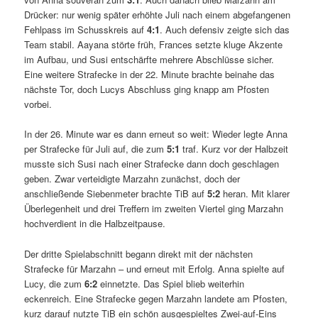
Drücker: nur wenig später erhöhte Juli nach einem abgefangenen
Fehlpass im Schusskreis auf
4:1
. Auch defensiv zeigte sich das
Team stabil. Aayana störte früh, Frances setzte kluge Akzente
im Aufbau, und Susi entschärfte mehrere Abschlüsse sicher.
Eine weitere Strafecke in der 22. Minute brachte beinahe das
nächste Tor, doch Lucys Abschluss ging knapp am Pfosten
vorbei.
In der 26. Minute war es dann erneut so weit: Wieder legte Anna
per Strafecke für Juli auf, die zum
5:1
traf. Kurz vor der Halbzeit
musste sich Susi nach einer Strafecke dann doch geschlagen
geben. Zwar verteidigte Marzahn zunächst, doch der
anschließende Siebenmeter brachte TiB auf
5:2
heran. Mit klarer
Überlegenheit und drei Treffern im zweiten Viertel ging Marzahn
hochverdient in die Halbzeitpause.
Der dritte Spielabschnitt begann direkt mit der nächsten
Strafecke für Marzahn – und erneut mit Erfolg. Anna spielte auf
Lucy, die zum
6:2
einnetzte. Das Spiel blieb weiterhin
eckenreich. Eine Strafecke gegen Marzahn landete am Pfosten,
kurz darauf nutzte TiB ein schön ausgespieltes Zwei-auf-Eins