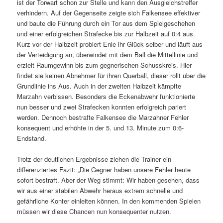
ist der Torwart schon zur Stelle und kann den Ausgleichstreffer
verhindern. Auf der Gegenseite zeigte sich Falkensee effektiver
und baute die Führung durch ein Tor aus dem Spielgeschehen
und einer erfolgreichen Strafecke bis zur Halbzeit auf 0:4 aus.
Kurz vor der Halbzeit probiert Enie ihr Glück selber und läuft aus
der Verteidigung an, überwindet mit dem Ball die Mittellinie und
erzielt Raumgewinn bis zum gegnerischen Schusskreis. Hier
findet sie keinen Abnehmer für ihren Querball, dieser rollt über die
Grundlinie ins Aus. Auch in der zweiten Halbzeit kämpfte
Marzahn verbissen. Besonders die Eckenabwehr funktionierte
nun besser und zwei Strafecken konnten erfolgreich pariert
werden. Dennoch bestrafte Falkensee die Marzahner Fehler
konsequent und erhöhte in der 5. und 13. Minute zum 0:6-
Endstand.
Trotz der deutlichen Ergebnisse ziehen die Trainer ein
differenziertes Fazit: „Die Gegner haben unsere Fehler heute
sofort bestraft. Aber der Weg stimmt: Wir haben gesehen, dass
wir aus einer stabilen Abwehr heraus extrem schnelle und
gefährliche Konter einleiten können. In den kommenden Spielen
müssen wir diese Chancen nun konsequenter nutzen.