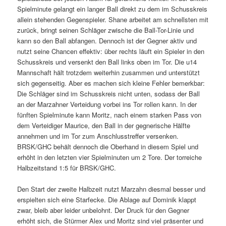
Spielminute gelangt ein langer Ball direkt zu dem im Schusskreis
allein stehenden Gegenspieler. Shane arbeitet am schnellsten mit
zurück, bringt seinen Schläger zwische die Ball-Tor-Linie und
kann so den Ball abfangen. Dennoch ist der Gegner aktiv und
nutzt seine Chancen effektiv: über rechts läuft ein Spieler in den
Schusskreis und versenkt den Ball links oben im Tor. Die u14
Mannschaft hält trotzdem weiterhin zusammen und unterstützt
sich gegenseitig. Aber es machen sich kleine Fehler bemerkbar:
Die Schläger sind im Schusskreis nicht unten, sodass der Ball
an der Marzahner Verteidung vorbei ins Tor rollen kann. In der
fünften Spielminute kann Moritz, nach einem starken Pass von
dem Verteidiger Maurice, den Ball in der gegnerische Hälfte
annehmen und im Tor zum Anschlusstreffer versenken.
BRSK/GHC behält dennoch die Oberhand in diesem Spiel und
erhöht in den letzten vier Spielminuten um 2 Tore. Der torreiche
Halbzeitstand 1:5 für BRSK/GHC.
Den Start der zweite Halbzeit nutzt Marzahn diesmal besser und
erspielten sich eine Starfecke. Die Ablage auf Dominik klappt
zwar, bleib aber leider unbelohnt. Der Druck für den Gegner
erhöht sich, die Stürmer Alex und Moritz sind viel präsenter und