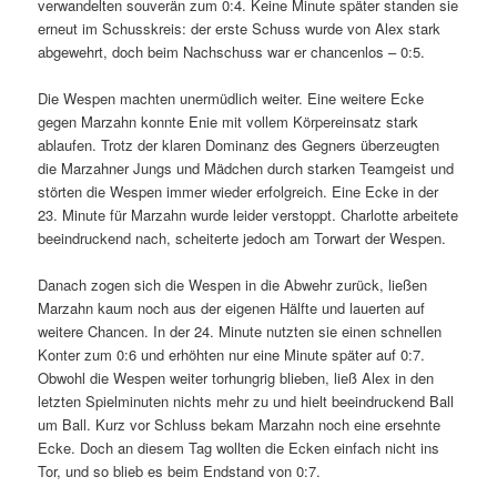
verwandelten souverän zum 0:4. Keine Minute später standen sie
erneut im Schusskreis: der erste Schuss wurde von Alex stark
abgewehrt, doch beim Nachschuss war er chancenlos – 0:5.
Die Wespen machten unermüdlich weiter. Eine weitere Ecke
gegen Marzahn konnte Enie mit vollem Körpereinsatz stark
ablaufen. Trotz der klaren Dominanz des Gegners überzeugten
die Marzahner Jungs und Mädchen durch starken Teamgeist und
störten die Wespen immer wieder erfolgreich. Eine Ecke in der
23. Minute für Marzahn wurde leider verstoppt. Charlotte arbeitete
beeindruckend nach, scheiterte jedoch am Torwart der Wespen.
Danach zogen sich die Wespen in die Abwehr zurück, ließen
Marzahn kaum noch aus der eigenen Hälfte und lauerten auf
weitere Chancen. In der 24. Minute nutzten sie einen schnellen
Konter zum 0:6 und erhöhten nur eine Minute später auf 0:7.
Obwohl die Wespen weiter torhungrig blieben, ließ Alex in den
letzten Spielminuten nichts mehr zu und hielt beeindruckend Ball
um Ball. Kurz vor Schluss bekam Marzahn noch eine ersehnte
Ecke. Doch an diesem Tag wollten die Ecken einfach nicht ins
Tor, und so blieb es beim Endstand von 0:7.