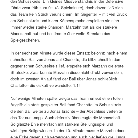
den Schusskreis. Ein kleines Missverständnis in der Defensive
führte zwar früh zum 0:1 (3. Spielminute), doch davon ließ sich
das Team kein Stück verunsichern. Im Gegenteil – mit viel Druck
am Schusskreis und klarer Körpersprache erspielten sie sich
immer wieder starke Chancen. Marzahn trat als die stärkere
Mannschaft auf und bestimmte über weite Strecken das
Spielgeschehen.
In der sechsten Minute wurde dieser Einsatz belohnt: nach einem
schnellen Ball von Jonas auf Charlotte, die blitzschnell in den
gegnerischen Schusskreis lief, erspielte sich Marzahn die erste
Strafecke. Zwar konnte Marzahn diese nicht direkt verwandeln,
doch im zweiten Anlauf fand der Ball über Jonas schließlich
Charlotte– die eiskalt verwandelte. 1:1!
Nur wenige Minuten später zeigte das Team erneut einen tollen
Angriff: ein stark gespielter Ball fand Charlotte im Schusskreis,
die den Ball weiter zu Jonas brachte – der Abschluss verfehlte
das Tor nur knapp. Auch defensiv überzeugte die Mannschaft.
So glänzte Enie mehrfach mit starkem Stellungsspiel und
wichtigen Ballgewinnen. In der 10. Minute musste Marzahn dann
eine Ecke gegen sich verteidigen und auch hier ließen die Jungs