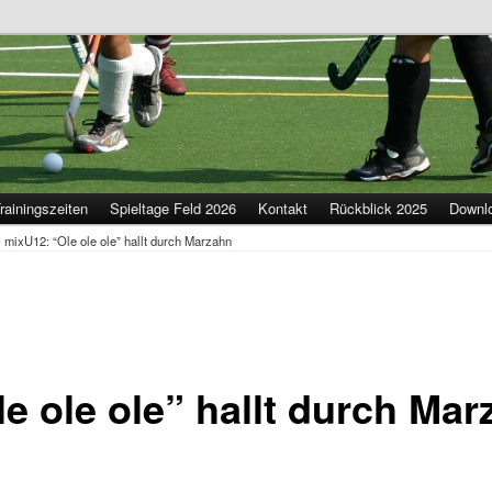
rainingszeiten
Spieltage Feld 2026
Kontakt
Rückblick 2025
Downl
-
mixU12: “Ole ole ole” hallt durch Marzahn
e ole ole” hallt durch Mar