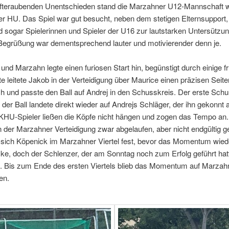
fteraubenden Unentschieden stand die Marzahner U12-Mannschaft w
r HU. Das Spiel war gut besucht, neben dem stetigen Elternsupport,
nd sogar Spielerinnen und Spieler der U16 zur lautstarken Untersüt
r Begrüßung war dementsprechend lauter und motivierender denn je.
 und Marzahn legte einen furiosen Start hin, begünstigt durch einige 
te leitete Jakob in der Verteidigung über Maurice einen präzisen Seit
ch und passte den Ball auf Andrej in den Schusskreis. Der erste Sch
der Ball landete direkt wieder auf Andrejs Schläger, der ihn gekonnt
HU-Spieler ließen die Köpfe nicht hängen und zogen das Tempo an. I
on der Marzahner Verteidigung zwar abgelaufen, aber nicht endgültig g
e sich Köpenick im Marzahner Viertel fest, bevor das Momentum wie
 Ecke, doch der Schlenzer, der am Sonntag noch zum Erfolg geführt h
. Bis zum Ende des ersten Viertels blieb das Momentum auf Marzahns
en.