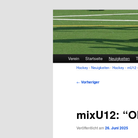
1. VfL FORTUNA Marzahn e.V.
Hockey
Hauptmenü
Verein
Startseite
Neuigkeiten
T
Zum
Hockey
-
Neuigkeiten
-
Hockey
-
mU12
primären
Inhalt
Beitragsnavigation
←
Vorheriger
springen
mixU12: “Ol
Veröffentlicht am
26. Juni 2025