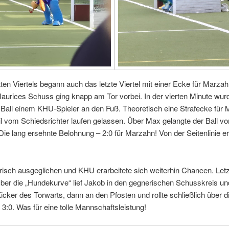
ten Viertels begann auch das letzte Viertel mit einer Ecke für Marza
aurices Schuss ging knapp am Tor vorbei. In der vierten Minute wur
Ball einem KHU-Spieler an den Fuß. Theoretisch eine Strafecke für 
il vom Schiedsrichter laufen gelassen. Über Max gelangte der Ball vo
 Die lang ersehnte Belohnung – 2:0 für Marzahn! Von der Seitenlinie er
erisch ausgeglichen und KHU erarbeitete sich weiterhin Chancen. Let
er die „Hundekurve“ lief Jakob in den gegnerischen Schusskreis und
Kicker des Torwarts, dann an den Pfosten und rollte schließlich über d
 3:0. Was für eine tolle Mannschaftsleistung!