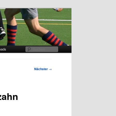
Suchen
oads
Nächster
→
zahn