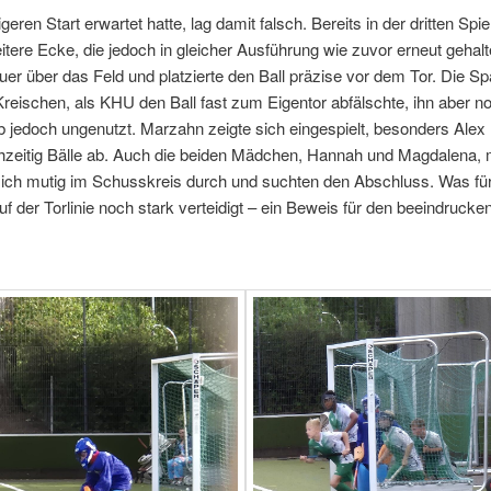
ren Start erwartet hatte, lag damit falsch. Bereits in der dritten Spie
eitere Ecke, die jedoch in gleicher Ausführung wie zuvor erneut geha
quer über das Feld und platzierte den Ball präzise vor dem Tor. Die 
 Kreischen, als KHU den Ball fast zum Eigentor abfälschte, ihn aber n
b jedoch ungenutzt. Marzahn zeigte sich eingespielt, besonders Alex
ühzeitig Bälle ab. Auch die beiden Mädchen, Hannah und Magdalena,
 sich mutig im Schusskreis durch und suchten den Abschluss. Was f
uf der Torlinie noch stark verteidigt – ein Beweis für den beeindrucke