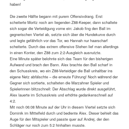
haben!
Die zweite Hälfte begann mit purem Offensivdrang. Erst
scheiterte Moritz noch am liegenden Z88-Keeper, dann schaltete
sich sogar die Verteidigung vorne ein: Jakob fing den Ball im
gegnerischen Viertel ab, setzte sich über die Hundekurve durch
und legte gefährlich vor das Tor, wo Hannah nur haarscharf
scheiterte. Durch das extrem offensive Stehen lief man allerdings
in einen Konter, den Z88 zum 2:2-Ausgleich ausnutzte.
Eine Minute später belohnte sich das Team für den bisherigen
Aufwand und brach den Bann. Alex brachte den Ball scharf in
den Schusskreis, wo ein Z88-Verteidiger die Ball unhaltbar ins
eigene Netz abfälschte – die erneute Führung! Noch während der
Gegner sich sortierte, schalteten die Marzahner Spieler und
Spielerinnen blitzschnell: Der Abschlag wurde direkt ausgeführt,
Alex lauerte im Schusskreis und erhöhte gedankenschnell auf
4:2.
Mit noch 06:08 Minute auf der Uhr in diesem Viertel setzte sich
Dominik im Mittelfeld durch und bediente Alex. Dieser behielt das
Auge für den Mitspieler und passte quer auf Andrej, der den
Schläger nur noch zum 5:2 hinhalten musste.