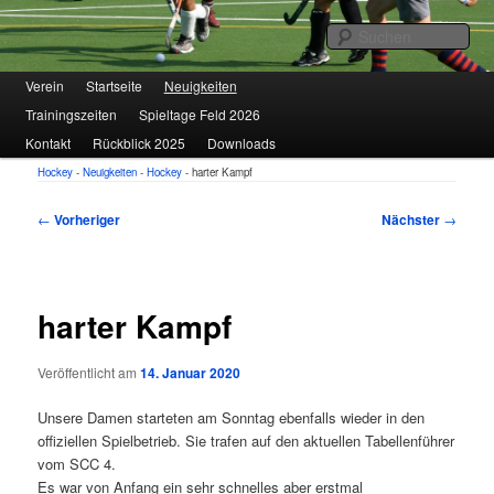
1. VfL FORTUNA Marzahn e.V.
Suc
Hauptmenü
Verein
Zum
Startseite
Neuigkeiten
Trainingszeiten
Spieltage Feld 2026
primären
Hockey
Kontakt
Rückblick 2025
Downloads
Inhalt
Hockey
-
Neuigkeiten
-
Hockey
-
harter Kampf
springen
Beitragsnavigation
←
Vorheriger
Nächster
→
harter Kampf
Veröffentlicht am
14. Januar 2020
Unsere Damen starteten am Sonntag ebenfalls wieder in den
offiziellen Spielbetrieb. Sie trafen auf den aktuellen Tabellenführer
vom SCC 4.
Es war von Anfang ein sehr schnelles aber erstmal