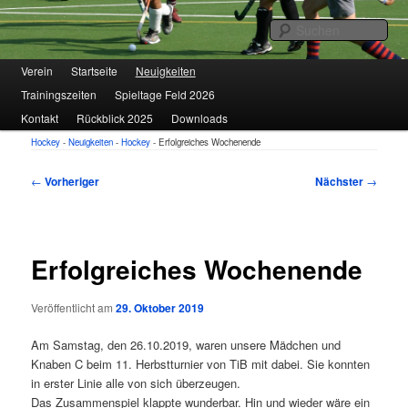
1. VfL FORTUNA Marzahn e.V.
Suc
Hauptmenü
Verein
Zum
Startseite
Neuigkeiten
Trainingszeiten
Spieltage Feld 2026
primären
Hockey
Kontakt
Rückblick 2025
Downloads
Inhalt
Hockey
-
Neuigkeiten
-
Hockey
-
Erfolgreiches Wochenende
springen
Beitragsnavigation
←
Vorheriger
Nächster
→
Erfolgreiches Wochenende
Veröffentlicht am
29. Oktober 2019
Am Samstag, den 26.10.2019, waren unsere Mädchen und
Knaben C beim 11. Herbstturnier von TiB mit dabei. Sie konnten
in erster Linie alle von sich überzeugen.
Das Zusammenspiel klappte wunderbar. Hin und wieder wäre ein