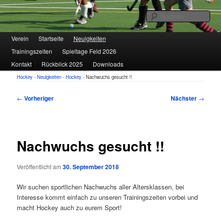
1. VfL FORTUNA Marzahn e.V.
Suc
Hauptmenü
Verein
Zum
Startseite
Neuigkeiten
Trainingszeiten
Spieltage Feld 2026
primären
Hockey
Kontakt
Rückblick 2025
Downloads
Inhalt
Hockey
-
Neuigkeiten
-
Hockey
-
Nachwuchs gesucht !!
springen
Beitragsnavigation
←
Vorheriger
Nächster
→
Nachwuchs gesucht !!
Veröffentlicht am
30. September 2018
Wir suchen sportlichen Nachwuchs aller Altersklassen, bei
Interesse kommt einfach zu unseren Trainingszeiten vorbei und
macht Hockey auch zu eurem Sport!